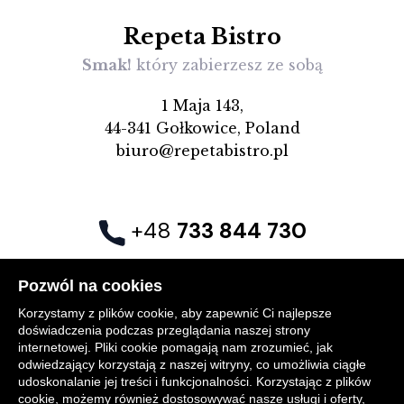
Repeta Bistro
Smak!
który zabierzesz ze sobą
1 Maja 143,
44-341 Gołkowice, Poland
biuro@repetabistro.pl
+48
733 844 730
Pozwól na cookies
Catering
O nas
Kontakt
Śląskie tradycje
Korzystamy z plików cookie, aby zapewnić Ci najlepsze
doświadczenia podczas przeglądania naszej strony
internetowej. Pliki cookie pomagają nam zrozumieć, jak
odwiedzający korzystają z naszej witryny, co umożliwia ciągłe
udoskonalanie jej treści i funkcjonalności. Korzystając z plików
© 2024 RepetaBistro. All rights reserved.
cookie, możemy również dostosowywać nasze usługi i oferty,
Design i fotografia:
atomowa.com